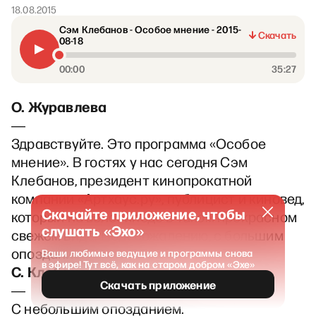
18.08.2015
Сэм Клебанов - Особое мнение - 2015-
Скачать
08-18
00:00
35:27
О. Журавлева
―
Здравствуйте. Это программа «Особое
мнение». В гостях у нас сегодня Сэм
Клебанов, президент кинопрокатной
компании «Артхаус.ру», публицист и киновед,
Скачайте приложение, чтобы
который на велосипеде в таком прекрасном
слушать «Эхо»
свежем виде. Но, к сожалению, с большим
опозданием приехал.
Ваши любимые ведущие и программы снова
в эфире! Тут всё, как на старом добром «Эхе»
С. Клебанов
Скачать приложение
―
С небольшим опозданием.