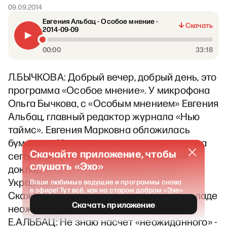
09.09.2014
Евгения Альбац - Особое мнение -
Скачать
2014-09-09
00:00
33:18
Л.БЫЧКОВА: Добрый вечер, добрый день, это
программа «Особое мнение». У микрофона
Ольга Бычкова, с «Особым мнением» Евгения
Альбац, главный редактор журнала «Нью
таймс». Евгения Марковна обложилась
бумагами. И это неспроста, потому что она
Скачайте приложение, чтобы
сегодня изучала первый официальный
слушать «Эхо»
доклад по катастрофе «Боинга» над
Украиной.
Ваши любимые ведущие и программы снова
в эфире! Тут всё, как на старом добром «Эхе»
Скажите, для вас было что-то в этом докладе
Скачать приложение
неожиданным?
Е.АЛЬБАЦ: Не знаю насчет «неожиданного» -