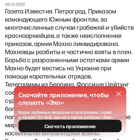
06.12.2020
Газета Известия. Петроград. Приказом
командующего Южным фронтам, за
многочисленные случаи грабежей и убийств
красноармейцев, а также неисполнение
приказов, армия Махно ликвидирована.
Махновцы разбиты и частично взяты в плен.
Борьба с разрозненными остатками армии
Махно будет вестись на Украине при
помощи карательных отрядов.
Телеграммы из Берлина. Фоссише Цейтунг
сообщает: В Болгарии привлекается к
Скачайте приложение, чтобы
судебной ответственности много жен
слушать «Эхо»
болгарских генералов, обвиняемых в
Ваши любимые ведущие и программы снова
пагубном влиянии на своих мужей в начале
в эфире! Тут всё, как на старом добром «Эхе»
мировой войны и тем являющихся
Скачать приложение
косвенными виновницами войны.