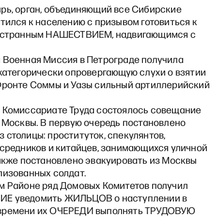
рь, орган, объединяющий все Сибирские
тился к населению с призывом готовиться к
остранным НАШЕСТВИЕМ, надвигающимся с
 Военная Миссия в Петрограде получила
 категорически опровергающую слухи о взятии
Фронте Соммы и Уазы сильный артиллерийский
 Комиссариате Труда состоялось совещание
е Москвы. В первую очередь постановлено
столицы: проституток, спекулянтов,
осредников и китайцев, занимающихся уличной
Также постановлено эвакуировать из Москвы
лизованных солдат.
м Районе ряд Домовых Комитетов получил
Е уведомить ЖИЛЬЦОВ о наступлении в
времени их ОЧЕРЕДИ выполнять ТРУДОВУЮ