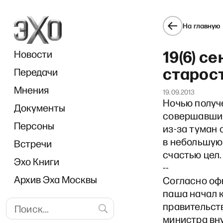
На главную
19(6) с
Новости
старост
Передачи
Мнения
19.09.2013
Ночью получе
Документы
совершавший
Персоны
из-за туман 
в небольшую 
Встречи
счастью цел.
Эхо Книги
--
Архив Эха Москвы
Согласно оф
паша начал 
правительств
министра вн