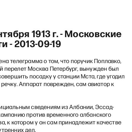
ентября 1913 г. - Московские
и - 2013-09-19
на телеграмма о том, что поручик Поплавко,
«Что мы знаем» с Максимом
 перелет Москва Петербург, вынужден был
совершить посадку у станции Мста, где угодил
речку. Аппарат поврежден, сам авиатор к
ициальным сведениям из Албании, Эссад-
кампанию против временного албанского
а, к котором у он сам принадлежит качестве
утренних дел.