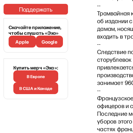
--
Поддержать
Трамвайная 
об издании 
Скачайте приложение,
дамам, нося
чтобы слушать «Эхо»
входить в тр
Apple
Google
--
Следствие п
сторублевок 
привлекается
Купить мерч «Эха»:
производство
В Европе
занимает 96
В США и Канаде
--
Французское
офицеров и 
Последние м
уборов этого
частях фран