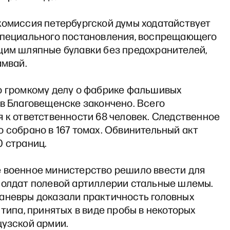
комиссия петербургской думы ходатайствует
специального постановления, воспрещающего
щим шляпные булавки без предохранителей,
амвай.
о громкому делу о фабрике фальшивых
в Благовещенске закончено. Всего
 к ответственности 68 человек. Следственное
 собрано в 167 томах. Обвинительный акт
0 страниц.
 военное министерство решило ввести для
солдат полевой артиллерии стальные шлемы.
аневры доказали практичность головных
 типа, принятых в виде пробы в некоторых
цузской армии.