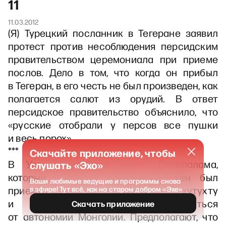
11
11.03.2012
(Я) Турецкий посланник в Тегеране заявил
протест против несоблюдения персидским
правительством церемониала при приеме
послов. Дело в том, что когда он прибыл
в Тегеран, в его честь не был произведен, как
полагается салют из орудий. В ответ
персидское правительство объяснило, что
«русские отобрали у персов все пушки
и весь порох».
***
Скачайте приложение, чтобы
В Ургу ожидается князь Дочипалама,
слушать «Эхо»
который жил в Пекине и должен был
Ваши любимые ведущие и программы снова
приехать сюда уговорить хутухту
в эфире! Тут всё, как на старом добром «Эхе»
и монгольских князей отказаться
Скачать приложение
от автономии Монголии. Предполагают, что