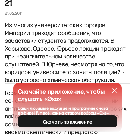
21
21.02.2011
Из многих университетских городов
Империи приходят сообщения, что
забастовки студентов продолжаются. В
Харькове, Одессе, Юрьеве лекции проходят
при незначительном количестве
слушателей. В Юрьеве, несмотря на то, что
коридоры университета заняты полицией, -
была устроена химическая обструкция.
Скачайте приложение, чтобы
Германские газеты опубликовали
слушать «Эхо»
сенсационную телеграмму о вступлении
англо-русский войск в Тибет и французских
Ваши любимые ведущие и программы снова
в эфире! Тут всё, как на старом добром «Эхе»
войск - в китайскую провинцию Юнан. Но
Скачать приложение
сами газеты относятся к этой новости
весьма скептически и предлагают