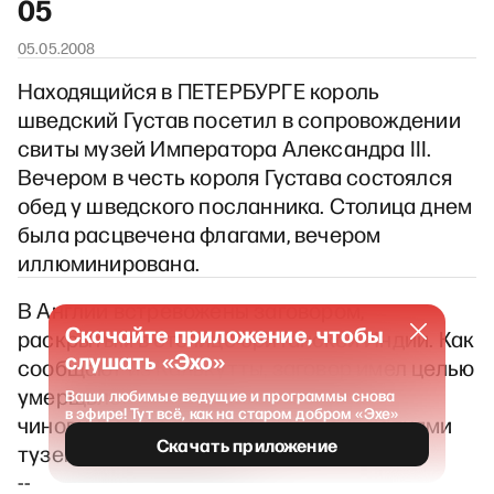
05
05.05.2008
Находящийся в ПЕТЕРБУРГЕ король
шведский Густав посетил в сопровождении
свиты музей Императора Александра III.
Вечером в честь короля Густава состоялся
обед у шведского посланника. Столица днем
была расцвечена флагами, вечером
иллюминирована.
В Англии встревожены заговором,
Скачайте приложение, чтобы
раскрытым в столице британской Индии. Как
слушать «Эхо»
сообщают из Калькутты, заговор имел целью
умерщвление правительственных
Ваши любимые ведущие и программы снова
в эфире! Тут всё, как на старом добром «Эхе»
чиновников, не пользующихся симпатиями
Скачать приложение
туземного населения.
--