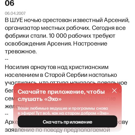
06
06.04.2007
В ШУЕ ночью арестован известный Арсений,
организатор местных рабочих. Сегодня все
фабрики стали. 10 000 рабочих требуют
освобождения Арсения. Настроение
тревожное.
--
Насилия арнаутов над христианским
населением в Старой Сербии настолько
участились, что оттуда началось повальное
бегство христиан. В Белград прибыло 300
Скачайте приложение, чтобы
семейств и ожидается еще 500. Многие
слушать «Эхо»
желают эмигрировать в Америку.
Ваши любимые ведущие и программы снова
--
в эфире! Тут всё, как на старом добром «Эхе»
Археологическое общество подало в управу
Скачать приложение
заявление по поводу предполагаемой