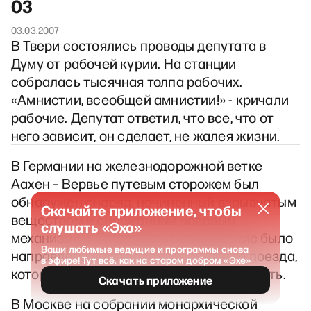
03
03.03.2007
В Твери состоялись проводы депутата в
Думу от рабочей курии. На станции
собралась тысячная толпа рабочих.
«Амнистии, всеобщей амнистии!» - кричали
рабочие. Депутат ответил, что все, что от
него зависит, он сделает, не жалея жизни.
В Германии на железнодорожной ветке
Аахен – Вервье путевым сторожем был
обнаружен снаряд, начиненный взрывчатым
Скачайте приложение, чтобы
веществом и снабженный часовым
слушать «Эхо»
механизмом. Полагают, что покушение было
Ваши любимые ведущие и программы снова
направлено против международного поезда,
в эфире! Тут всё, как на старом добром «Эхе»
который вскоре должен был проследовать.
Скачать приложение
В Москве на собрании монархической