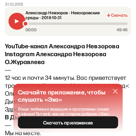
31.10.2018
Александр Невзоров - Невзоровские
Скачать
среды - 2018-10-31
00:00
49:46
YouTube-канал Александра Невзорова
Instagram Александра Невзорова
О.Журавлева
―
12 час и почти 34 минуты. Вас приветствует
традиционный состав «Невзоровских сред»:
Скачайте приложение, чтобы
Ольга Журавлева из Москвы и Виталий
слушать «Эхо»
Дымарский и Александр Невзоров.
Здравствуйте, джентльмены.
Ваши любимые ведущие и программы снова
в эфире! Тут всё, как на старом добром «Эхе»
В Дымарский
Скачать приложение
―
Мы на месте.