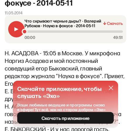
фокусе - 2014-05-11
11.05.2014
Что скрывают черные дыры? - Валерий
Скачать
Рубаков - Наука в фокусе - 2014-05-11
00:00
49:51
Н. АСАДОВА - 15:05 в Москве. У микрофона
Наргиз Асадова и мой постоянный
соведущий егор Быковский, главный
редактор журнала "Наука в фокусе". Привет,
Егор.
Скачайте приложение, чтобы
Е. БЫКОВСКИЙ - Здравствуйте, дорогие
слушать «Эхо»
друзья. Привет, Наргиз.
Ваши любимые ведущие и программы снова
Н. АСАДОВА - Да, и сегодня мы будем
в эфире! Тут всё, как на старом добром «Эхе»
говорить про чёрные дыры. Наша передача
Скачать приложение
называется "Что скрывают чёрные дыры?".
Е. БЫКОВСКИЙ - И у нас дорогой гость.