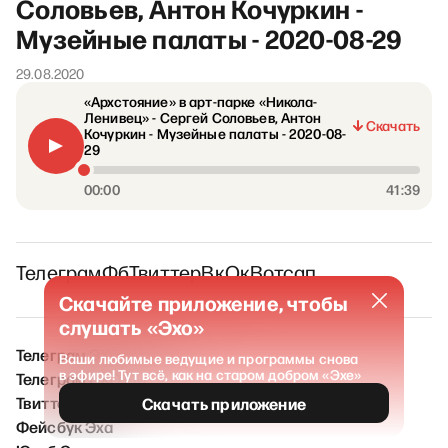
Соловьев, Антон Кочуркин -
Музейные палаты - 2020-08-29
29.08.2020
«Архстояние» в арт-парке «Никола-
Ленивец» - Сергей Соловьев, Антон
Скачать
Кочуркин - Музейные палаты - 2020-08-
29
00:00
41:39
Телеграм
Фб
Твиттер
Вк
Ок
Вотсап
Скачайте приложение, чтобы
слушать «Эхо»
Телеграм ЭХО / Новости
Ваши любимые ведущие и программы снова
в эфире! Тут всё, как на старом добром «Эхе»
Телеграм ЭХО FM
Твиттер Эха
Скачать приложение
Фейсбук Эха