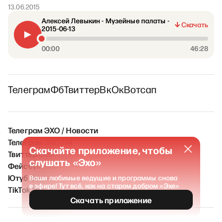
13.06.2015
Алексей Левыкин - Музейные палаты -
Скачать
2015-06-13
00:00
46:28
Телеграм
Фб
Твиттер
Вк
Ок
Вотсап
Телеграм ЭХО / Новости
Телеграм ЭХО FM
Скачайте приложение, чтобы
Твиттер Эха
слушать «Эхо»
Фейсбук Эха
Ютуб Эха
Ваши любимые ведущие и программы снова
в эфире! Тут всё, как на старом добром «Эхе»
TikTok Эха
Скачать приложение