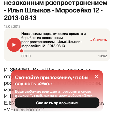
незаконным распространением
- Илья Шлыков - Маросейка 12 -
2013-08-13
13.08.2013
Новые виды наркотических средств и
борьба с их незаконным
Скачать
распространением - Илья Шлыков -
Маросейка 12 - 2013-08-13
00:00
19:42
И. ЗЕМЛЕР - Илья Шлыков - начальник
отдела управления "М" Оперативно-
Скачайте приложение, чтобы
розыскного департамента ФСКН России,
слушать «Эхо»
майор полиции.
Ваши любимые ведущие и программы снова
И. ШЛЫКОВ - Добрый день.
в эфире! Тут всё, как на старом добром «Эхе»
Е. БУНТМАН – У меня сразу вопрос: почему
Скачать приложение
«М» называется?