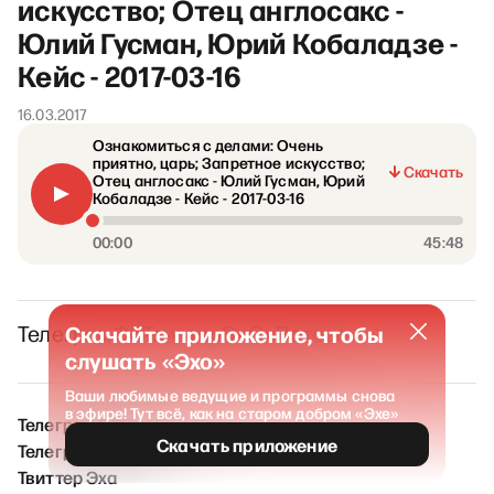
искусство; Отец англосакс -
Юлий Гусман, Юрий Кобаладзе -
Кейс - 2017-03-16
16.03.2017
Ознакомиться с делами: Очень
приятно, царь; Запретное искусство;
Скачать
Отец англосакс - Юлий Гусман, Юрий
Кобаладзе - Кейс - 2017-03-16
00:00
45:48
Телеграм
Скачайте приложение, чтобы
Фб
Твиттер
Вк
Ок
Вотсап
слушать «Эхо»
Ваши любимые ведущие и программы снова
в эфире! Тут всё, как на старом добром «Эхе»
Телеграм ЭХО / Новости
Скачать приложение
Телеграм ЭХО FM
Твиттер Эха