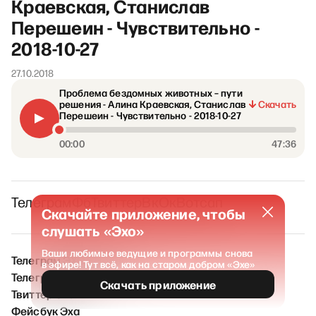
Краевская, Станислав
Перешеин - Чувствительно -
2018-10-27
27.10.2018
Проблема бездомных животных – пути
решения - Алина Краевская, Станислав
Скачать
Перешеин - Чувствительно - 2018-10-27
00:00
47:36
Телеграм
Фб
Твиттер
Вк
Ок
Вотсап
Скачайте приложение, чтобы
слушать «Эхо»
Ваши любимые ведущие и программы снова
Телеграм ЭХО / Новости
в эфире! Тут всё, как на старом добром «Эхе»
Телеграм ЭХО FM
Скачать приложение
Твиттер Эха
Фейсбук Эха