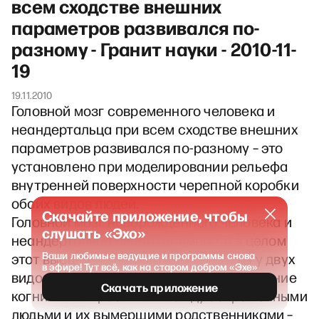
всем сходстве внешних
параметров развивался по-
разному - Гранит науки - 2010-11-
19
19.11.2010
Головной мозг современного человека и
неандертальца при всем сходстве внешних
параметров развивался по-разному – это
установлено при моделировании рельефа
внутренней поверхности черепной коробки
обоих видов людей.
Скачайте приложение, чтобы
Головной мозг новорожденного человека и
слушать «Эхо»
неандертальца одного размера, и в целом
Ваши любимые ведущие и программы снова
этот высший орган нервной системы у двух
в эфире! Тут всё, как на старом добром «Эхе»
видов выглядит одинаково. Существование
Скачать приложение
когнитивных различий между современными
людьми и их вымершими родственниками –