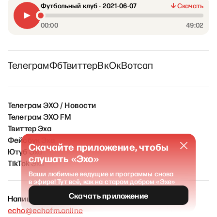
Футбольный клуб - 2021-06-07
Скачать
00:00
49:02
Телеграм
Фб
Твиттер
Вк
Ок
Вотсап
Телеграм ЭХО / Новости
Телеграм ЭХО FM
Твиттер Эха
Фейсбук Эха
Скачайте приложение, чтобы
Ютуб Эха
слушать «Эхо»
TikTok Эха
Ваши любимые ведущие и программы снова
в эфире! Тут всё, как на старом добром «Эхе»
Скачать приложение
Напишите нам
echo@echofm.online