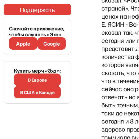
сказал: «Ро
страной». Чт
Поддержать
ценах на неф
Е. ЯСИН - Во
Скачайте приложение,
сказал так, 
чтобы слушать «Эхо»
сегодня или 
Apple
Google
представить.
количества ф
которая явл
Купить мерч «Эха»:
сказать, что
В Европе
что в течени
сейчас она р
В США и Канаде
отвечать на 
быть точным,
таки до неко
сегодня и 8 
здорово прод
том числе вы