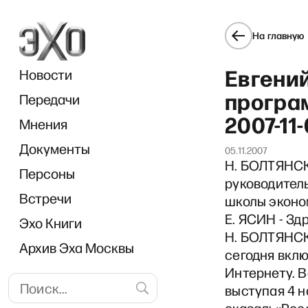
На главную
Евгений
Новости
програм
Передачи
2007-11
Мнения
Документы
05.11.2007
Н. БОЛТЯНСК
Персоны
руководител
Встречи
школы эконом
Е. ЯСИН - Зд
Эхо Книги
Н. БОЛТЯНСК
Архив Эха Москвы
сегодня вклю
Интернету. В
выступая 4 н