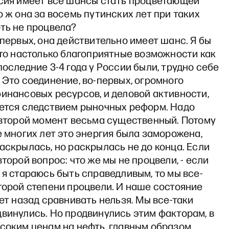
ссия имеет все шансы стать процветающей
о ж она за восемь путинских лет при таких
ть не процвела?
-первых, она действительно имеет шанс. Я бы
что настолько благоприятные возможности как
последние 3-4 года у России были, трудно себе
 Это соединение, во-первых, огромного
инансовых ресурсов, и деловой активности,
яется следствием рыночных реформ. Надо
 второй момент весьма существенный. Потому
е многих лет это энергия была заморожена,
аскрылась, но раскрылась не до конца. Если
второй вопрос: что же мы не процвели, - если
 я стараюсь быть справедливым, то мы все-
торой степени процвели. И наше состояние
лет назад сравнивать нельзя. Мы все-таки
винулись. Но продвинулись этим факторам, в
соким ценам на нефть, главным образом,