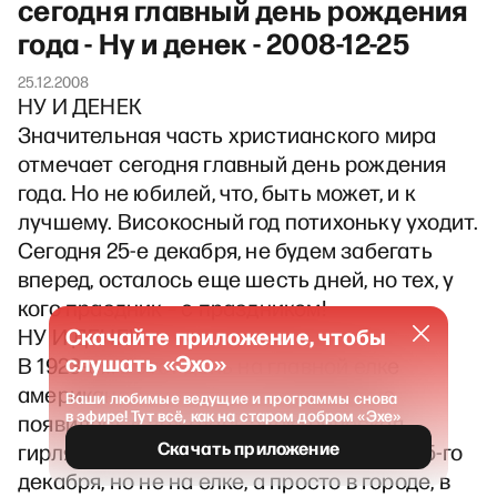
сегодня главный день рождения
года - Ну и денек - 2008-12-25
25.12.2008
НУ И ДЕНЕК
Значительная часть христианского мира
отмечает сегодня главный день рождения
года. Но не юбилей, что, быть может, и к
лучшему. Високосный год потихоньку уходит.
Сегодня 25-е декабря, не будем забегать
вперед, осталось еще шесть дней, но тех, у
кого праздник – с праздником!
Скачайте приложение, чтобы
НУ И ДЕНЕК
слушать «Эхо»
В 1923-ем в этот день на главной елке
американского Белого дома впервые
Ваши любимые ведущие и программы снова
в эфире! Тут всё, как на старом добром «Эхе»
появилась и зажглась электрическая
Скачать приложение
гирлянда. В российской столице, тоже 25-го
декабря, но не на елке, а просто в городе, в