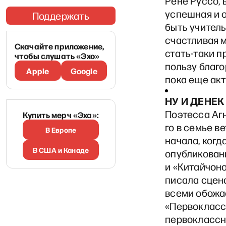
Рене Руссо, 
успешная и о
Поддержать
быть учитель
счастливая 
Скачайте приложение,
стать-таки п
чтобы слушать «Эхо»
пользу благ
Apple
Google
пока еще акт
НУ И ДЕНЕК
Поэтесса Агн
Купить мерч «Эха»:
го в семье в
В Европе
начала, когд
В США и Канаде
опубликован
и «Китайчоно
писала сцен
всеми обожа
«Первокласс
первоклассни