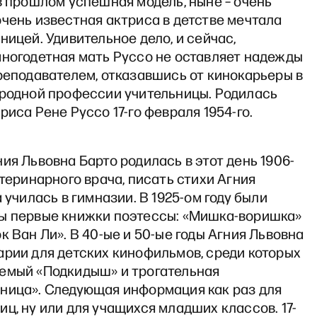
в прошлом успешная модель, ныне – очень
чень известная актриса в детстве мечтала
ницей. Удивительное дело, и сейчас,
многодетная мать Руссо не оставляет надежды
реподавателем, отказавшись от кинокарьеры в
ородной профессии учительницы. Родилась
риса Рене Руссо 17-го февраля 1954-го.
ия Львовна Барто родилась в этот день 1906-
етеринарного врача, писать стихи Агния
а училась в гимназии. В 1925-ом году были
ы первые книжки поэтессы: «Мишка-воришка»
к Ван Ли». В 40-ые и 50-ые годы Агния Львовна
арии для детских кинофильмов, среди которых
емый «Подкидыш» и трогательная
ница». Следующая информация как раз для
ц, ну или для учащихся младших классов. 17-