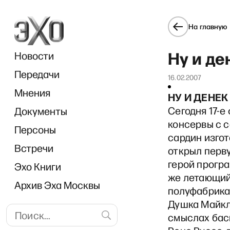
На главную
Ну и ден
Новости
Передачи
16.02.2007
Мнения
НУ И ДЕНЕК
Сегодня 17-е
Документы
консервы с 
Персоны
сардин изгот
Встречи
открыл перв
герой програ
Эхо Книги
же летающий
Архив Эха Москвы
полуфабрикат
Душка Майкл 
смыслах баск