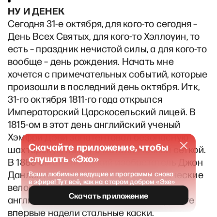
НУ И ДЕНЕК
Сегодня 31-е октября, для кого-то сегодня –
День Всех Святых, для кого-то Хэллоуин, то
есть – праздник нечистой силы, а для кого-то
вообще – день рождения. Начать мне
хочется с примечательных событий, которые
произошли в последний день октября. Итк,
31-го октября 1811-го года открылся
Императорский Царскосельский лицей. В
1815-ом в этот день английский ученый
Хэмфри Дэви запатентовал безопасную
Скачайте приложение, чтобы
шахтерскую лампу с металлической сеткой.
слушать «Эхо»
В 1888-ом шотландский изобретатель Джон
Данлоп получил патент на пневматические
Ваши любимые ведущие и программы снова
в эфире! Тут всё, как на старом добром «Эхе»
велосипедные шины. В 1915-го года
Скачать приложение
английские солдаты на Западном фронте
впервые надели стальные каски.