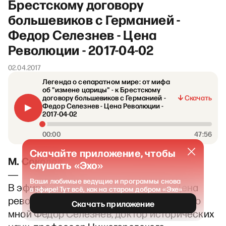
Брестскому договору
большевиков с Германией -
Федор Селезнев - Цена
Революции - 2017-04-02
02.04.2017
Легенда о сепаратном мире: от мифа
об "измене царицы" - к Брестскому
договору большевиков с Германией -
Скачать
Федор Селезнев - Цена Революции -
2017-04-02
00:00
47:56
Скачайте приложение, чтобы
М. Соколов
слушать «Эхо»
―
Ваши любимые ведущие и программы снова
В эфире «Эха Москвы» программа «Цена
в эфире! Тут всё, как на старом добром «Эхе»
революции», Михаил Соколов в студии, со
Скачать приложение
мной Федор Селезнев, доктор исторических