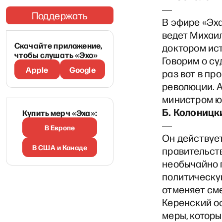
―
Поддержать
В эфире «Эх
ведет Михаи
Скачайте приложение,
доктором ис
чтобы слушать «Эхо»
Говорим о су
Apple
Google
раз вот в п
революции. 
министром ю
Б. Колоницк
Купить мерч «Эха»:
―
В Европе
Он действуе
В США и Канаде
правительств
необычайно п
политическу
отменяет сме
Керенский о
меры, которы