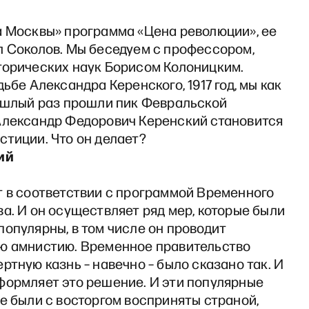
а Москвы» программа «Цена революции», ее
л Соколов. Мы беседуем с профессором,
торических наук Борисом Колоницким.
дьбе Александра Керенского, 1917 год, мы как
рошлый раз прошли пик Февральской
Александр Федорович Керенский становится
стиции. Что он делает?
ий
т в соответствии с программой Временного
а. И он осуществляет ряд мер, которые были
опулярны, в том числе он проводит
ю амнистию. Временное правительство
ртную казнь – навечно – было сказано так. И
формляет это решение. И эти популярные
е были с восторгом восприняты страной,