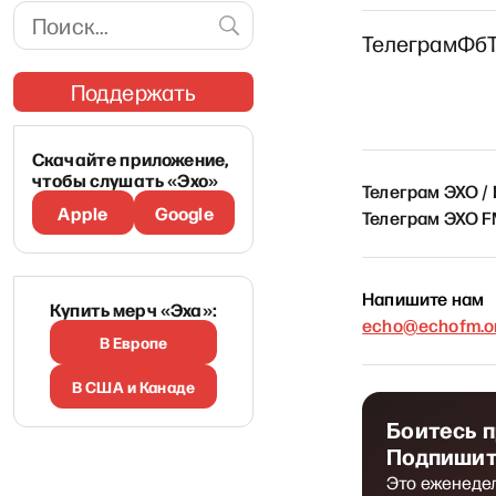
Телеграм
Фб
Поддержать
Скачайте приложение,
чтобы слушать «Эхо»
Телеграм ЭХО /
Apple
Google
Телеграм ЭХО 
Напишите нам
Купить мерч «Эха»:
echo@echofm.on
В Европе
В США и Канаде
Боитесь 
Подпишит
Это еженеде