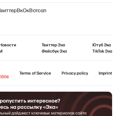
Твиттер
Вк
Ок
Вотсап
 Новости
Твиттер Эха
Ютуб Эха
FM
Фейсбук Эха
TikTok Эха
Terms of Service
Privacy policy
Imprint
line
пропустить интересное?
есь на рассылку «Эха»
льный дайджест ключевых материалов сайта