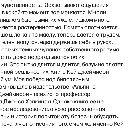
 чувственность… Захватывают ощущения
в какой-то момент все меняется. Мысли
слишком быстрыми, их уже слишком много.
няется растерянностью. Память спотыкается…
ьше шло как по маслу, теперь дается с трудом.
елен, напуган, едва держишь себя в руках,
 самых темных чуланах собственного разума.
е ты даже не догадывался об их
и. Эта пытка длится и длится, безумие плетет
енной реальности». Книга Кей Джеймисон
й ум: Моя победа над биполярным
ом» вышла в издательстве «Альпина
Джеймисон – психиатр, профессор
а Джонса Хопкинса. Однако книга ее не
ное исследование, а ярко рассказанная
зни и история попыток эту болезнь обуздать.
печатляют описания того, с чем же именно Кей