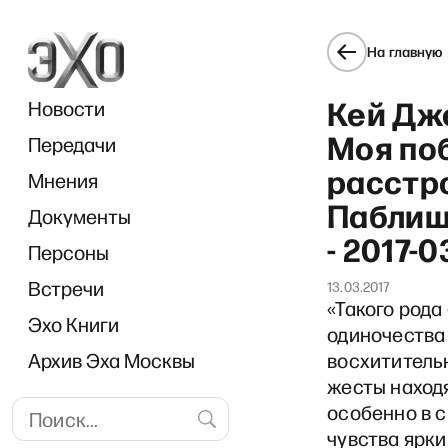
На главную
Кей Дж
Новости
Моя по
Передачи
расстро
Мнения
Паблише
Документы
Bre
- 2017-0
Персоны
Встречи
13.03.2017
«Такого рода
Эхо Книги
одиночества 
Архив Эха Москвы
восхитительн
жесты находя
особенно в 
чувства ярки