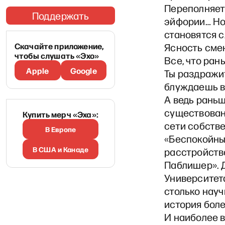
Переполняет
Поддержать
эйфории… Но 
становятся 
Скачайте приложение,
Ясность сме
чтобы слушать «Эхо»
Все, что ран
Apple
Google
Ты раздражит
блуждаешь в
А ведь раньш
существовани
Купить мерч «Эха»:
сети собств
В Европе
«Беспокойны
В США и Канаде
расстройств
Паблишер». 
Университет
столько науч
история боле
И наиболее в