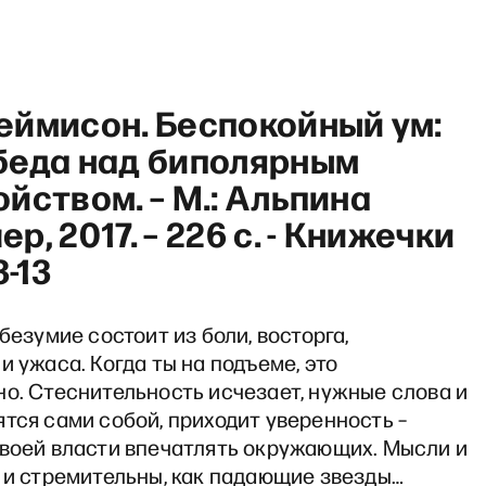
еймисон. Беспокойный ум:
беда над биполярным
йством. – М.: Альпина
р, 2017. – 226 с. - Книжечки
akfast show с Александрой
3-13
 безумие состоит из боли, восторга,
и ужаса. Когда ты на подъеме, это
о. Стеснительность исчезает, нужные слова и
тся сами собой, приходит уверенность –
своей власти впечатлять окружающих. Мысли и
 и стремительны, как падающие звезды…