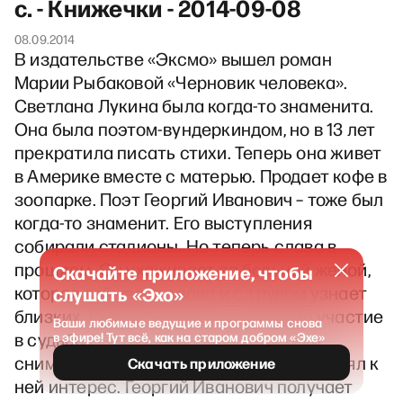
с. - Книжечки - 2014-09-08
08.09.2014
В издательстве «Эксмо» вышел роман
Марии Рыбаковой «Черновик человека».
Светлана Лукина была когда-то знаменита.
Она была поэтом-вундеркиндом, но в 13 лет
прекратила писать стихи. Теперь она живет
в Америке вместе с матерью. Продает кофе в
зоопарке. Поэт Георгий Иванович – тоже был
когда-то знаменит. Его выступления
собирали стадионы. Но теперь слава в
прошлом. Он ухаживает за больной женой,
Скачайте приложение, чтобы
которая забывает слова и с трудом узнает
слушать «Эхо»
близких. Именно он когда-то принял участие
Ваши любимые ведущие и программы снова
в судьбе Светланы, издавал ее стихи,
в эфире! Тут всё, как на старом добром «Эхе»
снимал на телевидении. Но потом потерял к
Скачать приложение
ней интерес. Георгий Иванович получает