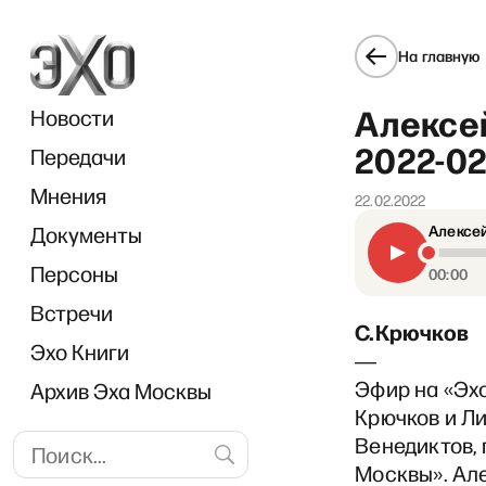
На главную
Алексей
Новости
2022-02
Передачи
Мнения
22.02.2022
Документы
Алексей
«Пр
Персоны
00:00
Встречи
С.Крючков
Эхо Книги
―
Эфир на «Эх
Архив Эха Москвы
Крючков и Ли
Венедиктов,
Москвы». Але