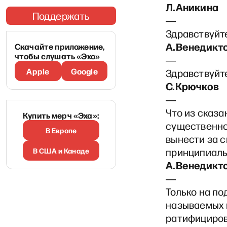
Л.Аникина
Поддержать
―
Здравствуйт
А.Венедикт
Скачайте приложение,
чтобы слушать «Эхо»
―
Apple
Google
Здравствуйт
С.Крючков
―
Что из сказа
Купить мерч «Эха»:
существенно,
В Европе
вынести за с
В США и Канаде
принципиал
А.Венедикт
―
Только на по
называемых и
ратифицирова