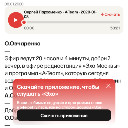
08.01.2020
Сергей Пархоменко - A-Team - 2020-01-
Скачать
08
00:00
50:21
О.Овчаренко
―
Эфир ведут 20 часов и 4 минуты, добрый
вечер, в эфире радиостанция «Эхо Москвы»
и программа «A-Team», которую сегодня
ведут Алексей Нарышкин, Алексей Соломин
Скачайте приложение, чтобы
и Олег Овчаренко, добрый вечер.
слушать «Эхо»
А.Соломин
―
Ваши любимые ведущие и программы снова
в эфире! Тут всё, как на старом добром «Эхе»
Добрый вечер.
Скачать приложение
О.Овчаренко
―