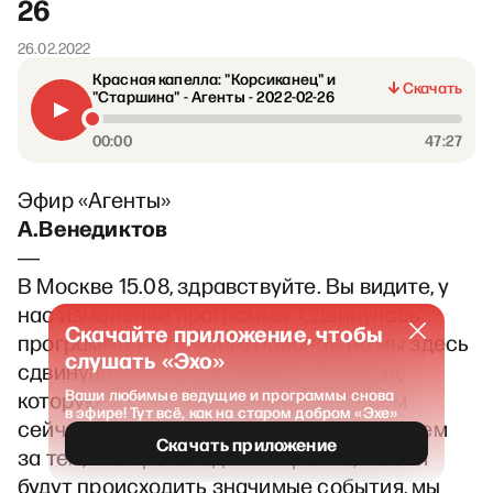
26
26.02.2022
Красная капелла: "Корсиканец" и
Скачать
"Старшина" - Агенты - 2022-02-26
00:00
47:27
Эфир «Агенты»
А.Венедиктов
―
В Москве 15.08, здравствуйте. Вы видите, у
нас изменение программы. Сдвинулась
Скачайте приложение, чтобы
программа, нет «Моего района», но мы здесь
слушать «Эхо»
сдвинули и свою программу «Агенты»,
Ваши любимые ведущие и программы снова
которую мы с Юрием Кобаладзе будем
в эфире! Тут всё, как на старом добром «Эхе»
сейчас вести. Естественно, мы наблюдаем
Скачать приложение
за тем, что происходит в Украине, и если
будут происходить значимые события, мы