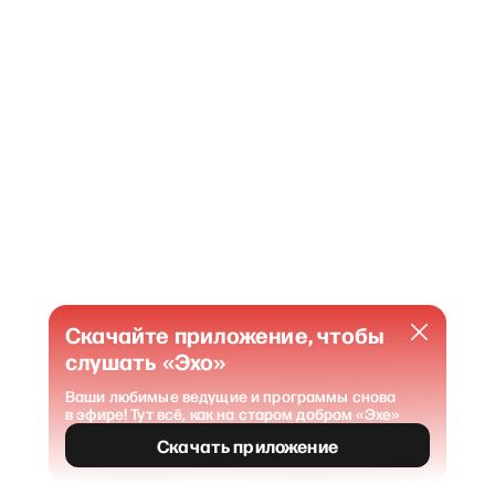
Скачайте приложение, чтобы
слушать «Эхо»
Ваши любимые ведущие и программы снова
в эфире! Тут всё, как на старом добром «Эхе»
404
Страница не найдена
.
Скачать приложение